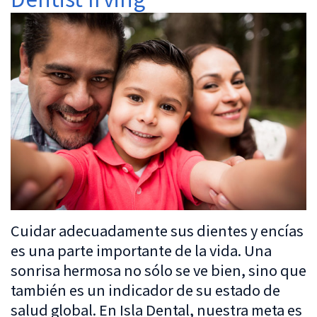
Dentistry
Patient
Us
Forms
Cosmetic
Irving
Español
Dentistry
Financial
Location
&
Dentistry
Lewisville
Insurance
For
Location
Kids
Patient
Testimonials
Sedation
Dentistry
Cuidar adecuadamente sus dientes y encías
es una parte importante de la vida. Una
sonrisa hermosa no sólo se ve bien, sino que
también es un indicador de su estado de
salud global. En Isla Dental, nuestra meta es